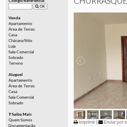
CHURRASQUEI
Código/Referência:
OK
Venda
Apartamento
Área de Terras
Casa
Chácara/Sítio
Loja
Sala Comercial
Sobrado
Terreno
Aluguel
Apartamento
Área de Terras
Casa
Sala Comercial
Sobrado
Saiba Mais
Quem Somos
Imprimir
|
Enviar por e
Documentação