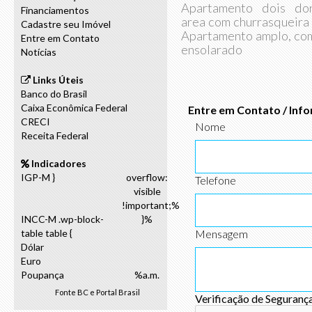
Apartamento dois dorm
Financiamentos
area com churrasqueira 
Cadastre seu Imóvel
Apartamento amplo, com
Entre em Contato
ensolarado
Notícias
Links Úteis
Banco do Brasil
Caixa Econômica Federal
Entre em Contato / Inf
CRECI
Nome
Receita Federal
Indicadores
IGP-M }
overflow:
Telefone
visible
!important;%
INCC-M .wp-block-
}%
table table {
Mensagem
Dólar
Euro
Poupança
%a.m.
Fonte
BC
e
Portal Brasil
Verificação de Seguranç