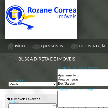
INÍCIO
QUEM SOMOS
DOCUMENTAÇÃO
Categoria(s)
:
Clique para Escolher
Operação:
Bairro(s)
:
Clique para Escolher
[315] AP
0
Imóveis Favoritos
Cidade: