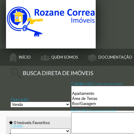
INÍCIO
QUEM SOMOS
DOCUMENTAÇÃO
Categoria(s)
:
Clique para Escolher
Operação:
Bairro(s)
:
Clique para Escolher
[155] SITIO 
0
Imóveis Favoritos
Cidade: