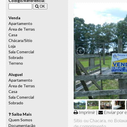
Código/Referência:
OK
Venda
Apartamento
Área de Terras
Casa
Chácara/Sítio
Loja
Sala Comercial
Sobrado
Terreno
Aluguel
Apartamento
Área de Terras
Casa
Sala Comercial
Sobrado
Imprimir
|
Enviar por e
Saiba Mais
Quem Somos
Sitio ou Chacara, no Bola
Documentação
de comprimento