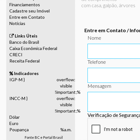
Financiamentos
com casa, galpão, árvores
Cadastre seu Imóvel
Entre em Contato
Notícias
Entre em Contato / Inf
Links Úteis
Nome
Banco do Brasil
Caixa Econômica Federal
CRECI
Receita Federal
Telefone
Indicadores
IGP-M }
overflow:
Mensagem
visible
!important;%
INCC-M }
overflow:
visible
!important;%
Verificação de Seguranç
Dólar
Euro
Poupança
%a.m.
Fonte
BC
e
Portal Brasil